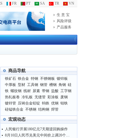
S
FR
PT
SA
TR
VN
生 意 宝
风险评级
产品服务
商品导航
铁矿石
铁合金
特钢
不锈钢板
镀锌板
中厚板
型材
工具钢
钢管
槽钢
角钢
硅
铁
螺纹钢
线材
尿素
带钢
盐酸
工字钢
热轧板卷
冷轧板
无缝管
彩涂板
废钢
镀锌管
压铸合金铝锭
钨铁
优钢
钼铁
硅锰铁合金
不锈钢
结构钢
焊管
宏观动态
人民银行开展180亿元7天期逆回购操作
8月10日人民币兑美元中间价上调20个基点